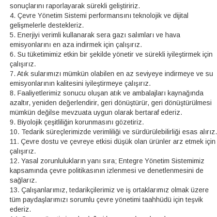
sonuçlarını raporlayarak sürekli geliştiririz.
4. Çevre Yönetim Sistemi performansını teknolojik ve dijital
gelişmelerle destekleriz.
5. Enerjiyi verimli kullanarak sera gazı salımları ve hava
emisyonlarını en aza indirmek için çalışırız.
6. Su tüketimimiz etkin bir şekilde yönetir ve sürekli iyileştirmek için
çalışırız.
7. Atık sularımızı mümkün olabilen en az seviyeye indirmeye ve su
emisyonlarının kalitesini iyileştirmeye çalışırız.
8. Faaliyetlerimiz sonucu oluşan atık ve ambalajları kaynağında
azaltır, yeniden değerlendirir, geri dönüştürür, geri dönüştürülmesi
mümkün değilse mevzuata uygun olarak bertaraf ederiz.
9. Biyolojik çeşitliliğin korunmasını gözetiriz.
10. Tedarik süreçlerimizde verimliliği ve sürdürülebilirliği esas alırız.
11. Çevre dostu ve çevreye etkisi düşük olan ürünler arz etmek için
çalışırız.
12. Yasal zorunlulukların yanı sıra; Entegre Yönetim Sistemimiz
kapsamında çevre politikasının izlenmesi ve denetlenmesini de
sağlarız.
13. Çalışanlarımız, tedarikçilerimiz ve iş ortaklarımız olmak üzere
tüm paydaşlarımızı sorumlu çevre yönetimi taahhüdü için teşvik
ederiz.