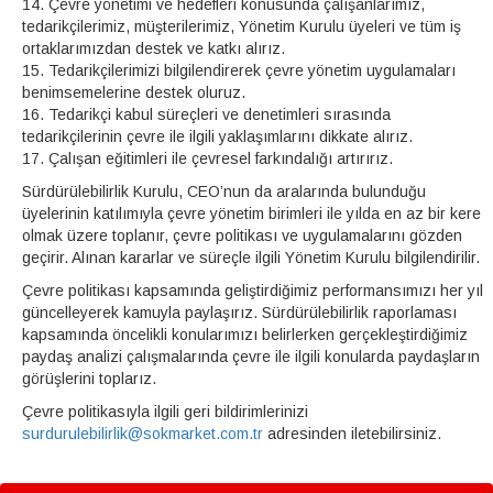
14. Çevre yönetimi ve hedefleri konusunda çalışanlarımız,
tedarikçilerimiz, müşterilerimiz, Yönetim Kurulu üyeleri ve tüm iş
ortaklarımızdan destek ve katkı alırız.
15. Tedarikçilerimizi bilgilendirerek çevre yönetim uygulamaları
benimsemelerine destek oluruz.
16. Tedarikçi kabul süreçleri ve denetimleri sırasında
tedarikçilerinin çevre ile ilgili yaklaşımlarını dikkate alırız.
17. Çalışan eğitimleri ile çevresel farkındalığı artırırız.
Sürdürülebilirlik Kurulu, CEO’nun da aralarında bulunduğu
üyelerinin katılımıyla çevre yönetim birimleri ile yılda en az bir kere
olmak üzere toplanır, çevre politikası ve uygulamalarını gözden
geçirir. Alınan kararlar ve süreçle ilgili Yönetim Kurulu bilgilendirilir.
Çevre politikası kapsamında geliştirdiğimiz performansımızı her yıl
güncelleyerek kamuyla paylaşırız. Sürdürülebilirlik raporlaması
kapsamında öncelikli konularımızı belirlerken gerçekleştirdiğimiz
paydaş analizi çalışmalarında çevre ile ilgili konularda paydaşların
görüşlerini toplarız.
Çevre politikasıyla ilgili geri bildirimlerinizi
surdurulebilirlik@sokmarket.com.tr
adresinden iletebilirsiniz.