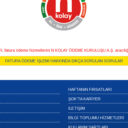
fatura ödeme hizmetlerini N KOLAY ÖDEME KURULUŞU A.Ş. aracılığı
FATURA ÖDEME İŞLEMİ HAKKINDA SIKÇA SORULAN SORULAR
HAFTANIN FIRSATLARI
ŞOK'TA KARİYER
İLETİŞİM
BİLGİ TOPLUMU HİZMETLERİ
KULLANIM ŞARTLARI